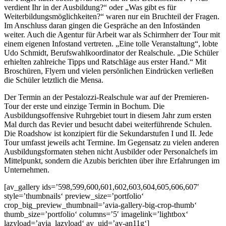
verdient Ihr in der Ausbildung?“ oder „Was gibt es für
Weiterbildungsmöglichkeiten?“ waren nur ein Bruchteil der Fragen.
Im Anschluss daran gingen die Gespräche an den Infoständen
weiter. Auch die Agentur für Arbeit war als Schirmherr der Tour mit
einem eigenen Infostand vertreten. „Eine tolle Veranstaltung“, lobte
Udo Schmidt, Berufswahlkoordinator der Realschule. „Die Schüler
erhielten zahlreiche Tipps und Ratschläge aus erster Hand.“ Mit
Broschüren, Flyern und vielen persönlichen Eindrücken verließen
die Schüler letztlich die Mensa.
Der Termin an der Pestalozzi-Realschule war auf der Premieren-
Tour der erste und einzige Termin in Bochum. Die
Ausbildungsoffensive Ruhrgebiet tourt in diesem Jahr zum ersten
Mal durch das Revier und besucht dabei weiterführende Schulen.
Die Roadshow ist konzipiert für die Sekundarstufen I und II. Jede
Tour umfasst jeweils acht Termine. Im Gegensatz zu vielen anderen
Ausbildungsformaten stehen nicht Ausbilder oder Personalchefs im
Mittelpunkt, sondern die Azubis berichten über ihre Erfahrungen im
Unternehmen.
[av_gallery ids=’598,599,600,601,602,603,604,605,606,607′
style=’thumbnails‘ preview_size=’portfolio‘
crop_big_preview_thumbnail=’avia-gallery-big-crop-thumb‘
thumb_size=’portfolio‘ columns=’5′ imagelink=’lightbox‘
lazyload=’avia_lazyload‘ av_uid=’av-an11g‘]