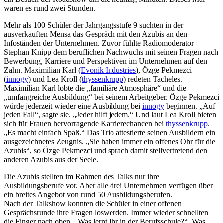
waren es rund zwei Stunden.
Mehr als 100 Schüler der Jahrgangsstufe 9 suchten in der
ausverkauften Mensa das Gespräch mit den Azubis an den
Infoständen der Unternehmen. Zuvor fühlte Radiomoderator
Stephan Knipp dem beruflichen Nachwuchs mit seinen Fragen nach
Bewerbung, Karriere und Perspektiven im Unternehmen auf den
Zahn. Maximilian Karl (
Evonik Industries
), Özge Pekmezci
(
innogy
) und Lea Kroll (
thyssenkrupp
) redeten Tacheles.
Maximilian Karl lobte die „familiäre Atmosphäre“ und die
„umfangreiche Ausbildung“ bei seinem Arbeitgeber. Özge Pekmezci
würde jederzeit wieder eine Ausbildung bei
innogy
beginnen. „Auf
jeden Fall“, sagte sie. „Jeder hilft jedem.“ Und laut Lea Kroll bieten
sich für Frauen hervorragende Karrierechancen bei
thyssenkrupp
.
„Es macht einfach Spaß.“ Das Trio attestierte seinen Ausbildern ein
ausgezeichnetes Zeugnis. „Sie haben immer ein offenes Ohr für die
Azubis“, so Özge Pekmezci und sprach damit stellvertretend den
anderen Azubis aus der Seele.
Die Azubis stellten im Rahmen des Talks nur ihre
Ausbildungsberufe vor. Aber alle drei Unternehmen verfügen über
ein breites Angebot von rund 50 Ausbildungsberufen.
Nach der Talkshow konnten die Schüler in einer offenen
Gesprächsrunde ihre Fragen loswerden. Immer wieder schnellten
die Finger nach oben. „Was lernt Ihr in der Berufsschule?“, Was