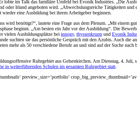
Er lobte im Talk das familiäre Umfeld bei Evonik Industries. „Die Ausbi
and oder Irland angeboten wird. „Abwechslungsreiche Tätigkeiten und 
t wieder eine Ausbildung bei ihrem Arbeitgeber beginnen.
s wird benötigt?“, lautete eine Frage aus dem Plenum. „Mit einem gut
hase beginnt. „Am besten ein Jahr vor der Ausbildung“. Die Bewerbu
r vielen Ausbildungsplätze bei
innogy
,
thyssenkrupp
und
Evonik Indus
unde suchten sie das persönliche Gespräch mit den Azubis. Auch die a
ten mehr als 50 verschiedene Berufe an und sind auf der Suche nach b
ungsoffensive Ruhrgebiet aus Gelsenkirchen. Am Dienstag, 4. Juli, ste
he in weiterführenden Schulen im gesamten Ruhrgebiet statt
.
humbnails‘ preview_size=’portfolio‘ crop_big_preview_thumbnail=’avi