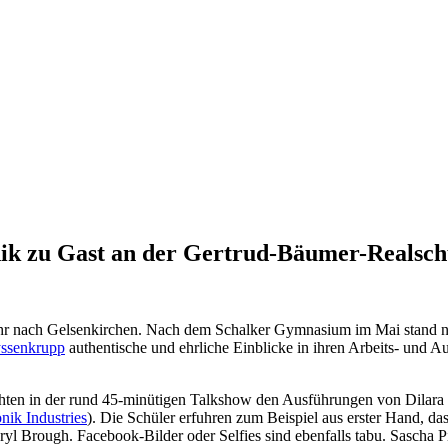
nik zu Gast an der Gertrud-Bäumer-Realsch
kkehr nach Gelsenkirchen. Nach dem Schalker Gymnasium im Mai stand
yssenkrupp
authentische und ehrliche Einblicke in ihren Arbeits- und 
schten in der rund 45-minütigen Talkshow den Ausführungen von Dilar
nik Industries
). Die Schüler erfuhren zum Beispiel aus erster Hand, d
yl Brough. Facebook-Bilder oder Selfies sind ebenfalls tabu. Sascha Pi