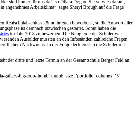
lder sind immer für uns da“, so Dilara Dogan. Sie verwies darauf,
ein angenehmes Arbeitsklima“, sagte Sheryl Brough auf die Frage
en Realschulabschluss könnt ihr euch bewerben“, so die Antwort aller
ngsphase ist demnach inzwischen gestartet. Somit haben die
tries
im Jahr 2018 zu bewerben. Die Neugierde der Schüler war
nwesenden Ausbilder mussten an den Infoständen zahlreiche Fragen
eruflichem Nachwuchs. In der Folge deckten sich die Schüler mit
ht der dritte und letzte Termin an der Gesamtschule Berger Feld an.
a-gallery-big-crop-thumb‘ thumb_size=’portfolio‘ columns=’5′