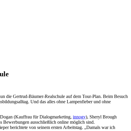
ule
 nun die Gertrud-Bäumer-Realschule auf dem Tour-Plan. Beim Besuch
Ausbildungsalltag. Und das alles ohne Lampenfieber und ohne
a Dogan (Kauffrau für Dialogmarketing,
innogy
), Sheryl Brough
ass Bewerbungen ausschließlich online möglich sind.
eper berichtete von seinem ersten Arbeitstag. „Damals war ich