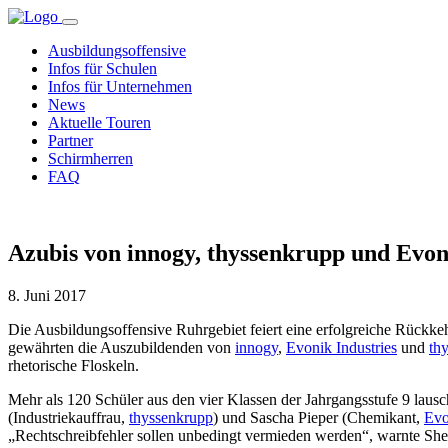
Ausbildungsoffensive
Infos für Schulen
Infos für Unternehmen
News
Aktuelle Touren
Partner
Schirmherren
FAQ
Azubis von innogy, thyssenkrupp und Evo
8. Juni 2017
Die Ausbildungsoffensive Ruhrgebiet feiert eine erfolgreiche Rüc
gewährten die Auszubildenden von
innogy
,
Evonik Industries
und
th
rhetorische Floskeln.
Mehr als 120 Schüler aus den vier Klassen der Jahrgangsstufe 9 lau
(Industriekauffrau,
thyssenkrupp
) und Sascha Pieper (Chemikant,
Evo
„Rechtschreibfehler sollen unbedingt vermieden werden“, warnte Sher