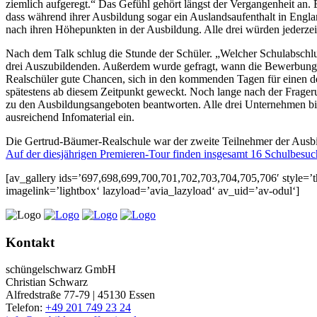
ziemlich aufgeregt.“ Das Gefühl gehört längst der Vergangenheit an. 
dass während ihrer Ausbildung sogar ein Auslandsaufenthalt in Engl
nach ihren Höhepunkten in der Ausbildung. Alle drei würden jederzei
Nach dem Talk schlug die Stunde der Schüler. „Welcher Schulabschlus
drei Auszubildenden. Außerdem wurde gefragt, wann die Bewerbungsp
Realschüler gute Chancen, sich in den kommenden Tagen für einen de
spätestens ab diesem Zeitpunkt geweckt. Noch lange nach der Frager
zu den Ausbildungsangeboten beantworten. Alle drei Unternehmen bie
ausreichend Infomaterial ein.
Die Gertrud-Bäumer-Realschule war der zweite Teilnehmer der Ausbild
Auf der diesjährigen Premieren-Tour finden insgesamt 16 Schulbesuc
[av_gallery ids=’697,698,699,700,701,702,703,704,705,706′ style=’t
imagelink=’lightbox‘ lazyload=’avia_lazyload‘ av_uid=’av-odul‘]
Kontakt
schüngelschwarz GmbH
Christian Schwarz
Alfredstraße 77-79 | 45130 Essen
Telefon:
+49 201 749 23 24