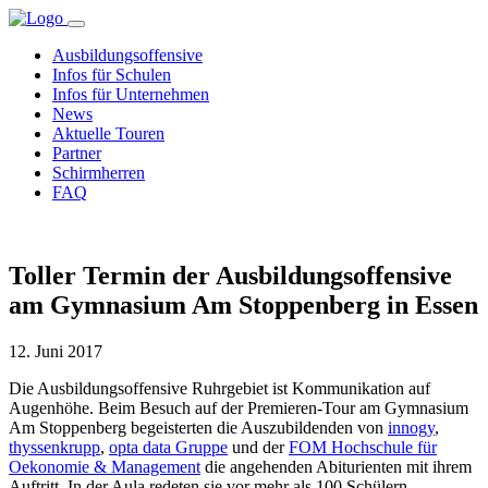
Ausbildungsoffensive
Infos für Schulen
Infos für Unternehmen
News
Aktuelle Touren
Partner
Schirmherren
FAQ
Toller Termin der Ausbildungsoffensive
am Gymnasium Am Stoppenberg in Essen
12. Juni 2017
Die Ausbildungsoffensive Ruhrgebiet ist Kommunikation auf
Augenhöhe. Beim Besuch auf der Premieren-Tour am Gymnasium
Am Stoppenberg begeisterten die Auszubildenden von
innogy
,
thyssenkrupp
,
opta data Gruppe
und der
FOM Hochschule für
Oekonomie & Management
die angehenden Abiturienten mit ihrem
Auftritt. In der Aula redeten sie vor mehr als 100 Schülern