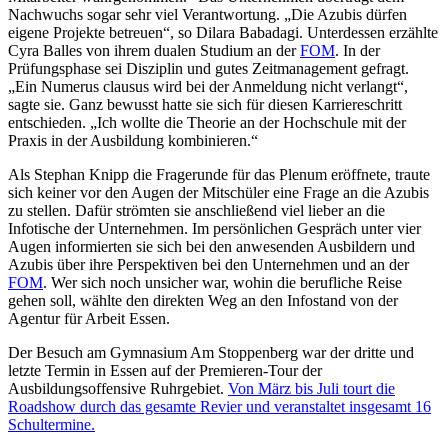
Nachwuchs sogar sehr viel Verantwortung. „Die Azubis dürfen
eigene Projekte betreuen“, so Dilara Babadagi. Unterdessen erzählte
Cyra Balles von ihrem dualen Studium an der
FOM
. In der
Prüfungsphase sei Disziplin und gutes Zeitmanagement gefragt.
„Ein Numerus clausus wird bei der Anmeldung nicht verlangt“,
sagte sie. Ganz bewusst hatte sie sich für diesen Karriereschritt
entschieden. „Ich wollte die Theorie an der Hochschule mit der
Praxis in der Ausbildung kombinieren.“
Als Stephan Knipp die Fragerunde für das Plenum eröffnete, traute
sich keiner vor den Augen der Mitschüler eine Frage an die Azubis
zu stellen. Dafür strömten sie anschließend viel lieber an die
Infotische der Unternehmen. Im persönlichen Gespräch unter vier
Augen informierten sie sich bei den anwesenden Ausbildern und
Azubis über ihre Perspektiven bei den Unternehmen und an der
FOM
. Wer sich noch unsicher war, wohin die berufliche Reise
gehen soll, wählte den direkten Weg an den Infostand von der
Agentur für Arbeit Essen.
Der Besuch am Gymnasium Am Stoppenberg war der dritte und
letzte Termin in Essen auf der Premieren-Tour der
Ausbildungsoffensive Ruhrgebiet.
Von März bis Juli tourt die
Roadshow durch das gesamte Revier und veranstaltet insgesamt 16
Schultermine.