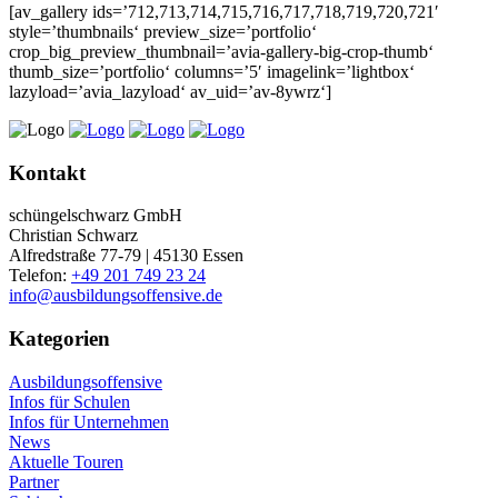
[av_gallery ids=’712,713,714,715,716,717,718,719,720,721′
style=’thumbnails‘ preview_size=’portfolio‘
crop_big_preview_thumbnail=’avia-gallery-big-crop-thumb‘
thumb_size=’portfolio‘ columns=’5′ imagelink=’lightbox‘
lazyload=’avia_lazyload‘ av_uid=’av-8ywrz‘]
Kontakt
schüngelschwarz GmbH
Christian Schwarz
Alfredstraße 77-79 | 45130 Essen
Telefon:
+49 201 749 23 24
info@ausbildungsoffensive.de
Kategorien
Ausbildungsoffensive
Infos für Schulen
Infos für Unternehmen
News
Aktuelle Touren
Partner