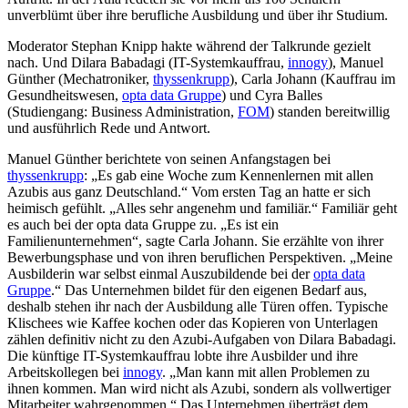
unverblümt über ihre berufliche Ausbildung und über ihr Studium.
Moderator Stephan Knipp hakte während der Talkrunde gezielt
nach. Und Dilara Babadagi (IT-Systemkauffrau,
innogy
), Manuel
Günther (Mechatroniker,
thyssenkrupp
), Carla Johann (Kauffrau im
Gesundheitswesen,
opta data Gruppe
) und Cyra Balles
(Studiengang: Business Administration,
FOM
) standen bereitwillig
und ausführlich Rede und Antwort.
Manuel Günther berichtete von seinen Anfangstagen bei
thyssenkrupp
: „Es gab eine Woche zum Kennenlernen mit allen
Azubis aus ganz Deutschland.“ Vom ersten Tag an hatte er sich
heimisch gefühlt. „Alles sehr angenehm und familiär.“ Familiär geht
es auch bei der opta data Gruppe zu. „Es ist ein
Familienunternehmen“, sagte Carla Johann. Sie erzählte von ihrer
Bewerbungsphase und von ihren beruflichen Perspektiven. „Meine
Ausbilderin war selbst einmal Auszubildende bei der
opta data
Gruppe
.“ Das Unternehmen bildet für den eigenen Bedarf aus,
deshalb stehen ihr nach der Ausbildung alle Türen offen. Typische
Klischees wie Kaffee kochen oder das Kopieren von Unterlagen
zählen definitiv nicht zu den Azubi-Aufgaben von Dilara Babadagi.
Die künftige IT-Systemkauffrau lobte ihre Ausbilder und ihre
Arbeitskollegen bei
innogy
. „Man kann mit allen Problemen zu
ihnen kommen. Man wird nicht als Azubi, sondern als vollwertiger
Mitarbeiter wahrgenommen.“ Das Unternehmen überträgt dem