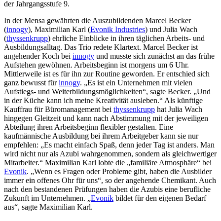
der Jahrgangsstufe 9.
In der Mensa gewährten die Auszubildenden Marcel Becker
(
innogy
), Maximilian Karl (
Evonik Industries
) und Julia Wach
(
thyssenkrupp
) ehrliche Einblicke in ihren täglichen Arbeits- und
Ausbildungsalltag. Das Trio redete Klartext. Marcel Becker ist
angehender Koch bei
innogy
und musste sich zunächst an das frühe
Aufstehen gewöhnen. Arbeitsbeginn ist morgens um 6 Uhr.
Mittlerweile ist es für ihn zur Routine geworden. Er entschied sich
ganz bewusst für
innogy
. „Es ist ein Unternehmen mit vielen
Aufstiegs- und Weiterbildungsmöglichkeiten“, sagte Becker. „Und
in der Küche kann ich meine Kreativität ausleben.“ Als künftige
Kauffrau für Büromanagement bei
thyssenkrupp
hat Julia Wach
hingegen Gleitzeit und kann nach Abstimmung mit der jeweiligen
Abteilung ihren Arbeitsbeginn flexibler gestalten. Eine
kaufmännische Ausbildung bei ihrem Arbeitgeber kann sie nur
empfehlen: „Es macht einfach Spaß, denn jeder Tag ist anders. Man
wird nicht nur als Azubi wahrgenommen, sondern als gleichwertiger
Mitarbeiter.“ Maximilian Karl lobte die „familiäre Atmosphäre“ bei
Evonik
. „Wenn es Fragen oder Probleme gibt, haben die Ausbilder
immer ein offenes Ohr für uns“, so der angehende Chemikant. Auch
nach den bestandenen Prüfungen haben die Azubis eine berufliche
Zukunft im Unternehmen. „
Evonik
bildet für den eigenen Bedarf
aus“, sagte Maximilian Karl.