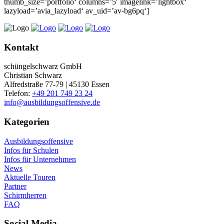
thumb_size=’portfolio‘ columns=’5′ imagelink=’lightbox‘
lazyload=’avia_lazyload‘ av_uid=’av-bg6pq‘]
Kontakt
schüngelschwarz GmbH
Christian Schwarz
Alfredstraße 77-79 | 45130 Essen
Telefon:
+49 201 749 23 24
info@ausbildungsoffensive.de
Kategorien
Ausbildungsoffensive
Infos für Schulen
Infos für Unternehmen
News
Aktuelle Touren
Partner
Schirmherren
FAQ
Social Media