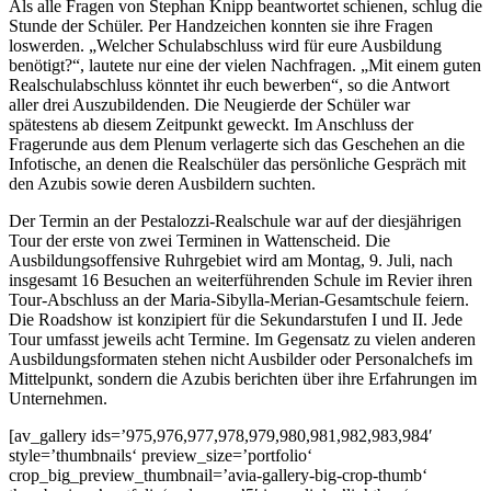
Als alle Fragen von Stephan Knipp beantwortet schienen, schlug die
Stunde der Schüler. Per Handzeichen konnten sie ihre Fragen
loswerden. „Welcher Schulabschluss wird für eure Ausbildung
benötigt?“, lautete nur eine der vielen Nachfragen. „Mit einem guten
Realschulabschluss könntet ihr euch bewerben“, so die Antwort
aller drei Auszubildenden. Die Neugierde der Schüler war
spätestens ab diesem Zeitpunkt geweckt. Im Anschluss der
Fragerunde aus dem Plenum verlagerte sich das Geschehen an die
Infotische, an denen die Realschüler das persönliche Gespräch mit
den Azubis sowie deren Ausbildern suchten.
Der Termin an der Pestalozzi-Realschule war auf der diesjährigen
Tour der erste von zwei Terminen in Wattenscheid. Die
Ausbildungsoffensive Ruhrgebiet wird am Montag, 9. Juli, nach
insgesamt 16 Besuchen an weiterführenden Schule im Revier ihren
Tour-Abschluss an der Maria-Sibylla-Merian-Gesamtschule feiern.
Die Roadshow ist konzipiert für die Sekundarstufen I und II. Jede
Tour umfasst jeweils acht Termine. Im Gegensatz zu vielen anderen
Ausbildungsformaten stehen nicht Ausbilder oder Personalchefs im
Mittelpunkt, sondern die Azubis berichten über ihre Erfahrungen im
Unternehmen.
[av_gallery ids=’975,976,977,978,979,980,981,982,983,984′
style=’thumbnails‘ preview_size=’portfolio‘
crop_big_preview_thumbnail=’avia-gallery-big-crop-thumb‘