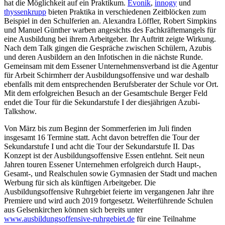
hat die Möglichkeit auf ein Praktikum.
Evonik
,
innogy
und
thyssenkrupp
bieten Praktika in verschiedenen Zeitblöcken zum
Beispiel in den Schulferien an. Alexandra Löffler, Robert Simpkins
und Manuel Günther warben angesichts des Fachkräftemangels für
eine Ausbildung bei ihrem Arbeitgeber. Ihr Auftritt zeigte Wirkung.
Nach dem Talk gingen die Gespräche zwischen Schülern, Azubis
und deren Ausbildern an den Infotischen in die nächste Runde.
Gemeinsam mit dem Essener Unternehmensverband ist die Agentur
für Arbeit Schirmherr der Ausbildungsoffensive und war deshalb
ebenfalls mit dem entsprechenden Berufsberater der Schule vor Ort.
Mit dem erfolgreichen Besuch an der Gesamtschule Berger Feld
endet die Tour für die Sekundarstufe I der diesjährigen Azubi-
Talkshow.
Von März bis zum Beginn der Sommerferien im Juli finden
insgesamt 16 Termine statt. Acht davon betreffen die Tour der
Sekundarstufe I und acht die Tour der Sekundarstufe II. Das
Konzept ist der Ausbildungsoffensive Essen entlehnt. Seit neun
Jahren touren Essener Unternehmen erfolgreich durch Haupt-,
Gesamt-, und Realschulen sowie Gymnasien der Stadt und machen
Werbung für sich als künftigen Arbeitgeber. Die
Ausbildungsoffensive Ruhrgebiet feierte im vergangenen Jahr ihre
Premiere und wird auch 2019 fortgesetzt. Weiterführende Schulen
aus Gelsenkirchen können sich bereits unter
www.ausbildungsoffensive-ruhrgebiet.de
für eine Teilnahme