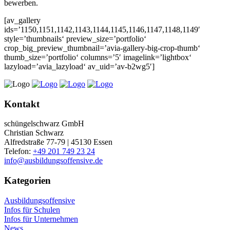
bewerben.
[av_gallery
ids=’1150,1151,1142,1143,1144,1145,1146,1147,1148,1149′
style=’thumbnails‘ preview_size=’portfolio‘
crop_big_preview_thumbnail=’avia-gallery-big-crop-thumb‘
thumb_size=’portfolio‘ columns=’5′ imagelink=’lightbox‘
lazyload=’avia_lazyload‘ av_uid=’av-b2wg5′]
Kontakt
schüngelschwarz GmbH
Christian Schwarz
Alfredstraße 77-79 | 45130 Essen
Telefon:
+49 201 749 23 24
info@ausbildungsoffensive.de
Kategorien
Ausbildungsoffensive
Infos für Schulen
Infos für Unternehmen
News