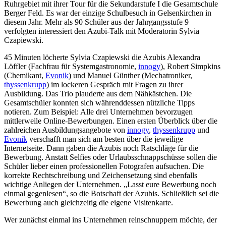
Ruhrgebiet mit ihrer Tour für die Sekundarstufe I die Gesamtschule
Berger Feld. Es war der einzige Schulbesuch in Gelsenkirchen in
diesem Jahr. Mehr als 90 Schüler aus der Jahrgangsstufe 9
verfolgten interessiert den Azubi-Talk mit Moderatorin Sylvia
Czapiewski.
45 Minuten löcherte Sylvia Czapiewski die Azubis Alexandra
Löffler (Fachfrau für Systemgastronomie,
innogy
), Robert Simpkins
(Chemikant,
Evonik
) und Manuel Günther (Mechatroniker,
thyssenkrupp
) im lockeren Gespräch mit Fragen zu ihrer
Ausbildung. Das Trio plauderte aus dem Nähkästchen. Die
Gesamtschüler konnten sich währenddessen nützliche Tipps
notieren. Zum Beispiel: Alle drei Unternehmen bevorzugen
mittlerweile Online-Bewerbungen. Einen ersten Überblick über die
zahlreichen Ausbildungsangebote von
innogy
,
thyssenkrupp
und
Evonik
verschafft man sich am besten über die jeweilige
Internetseite. Dann gaben die Azubis noch Ratschläge für die
Bewerbung. Anstatt Selfies oder Urlaubsschnappschüsse sollen die
Schüler lieber einen professionellen Fotografen aufsuchen. Die
korrekte Rechtschreibung und Zeichensetzung sind ebenfalls
wichtige Anliegen der Unternehmen. „Lasst eure Bewerbung noch
einmal gegenlesen“, so die Botschaft der Azubis. Schließlich sei die
Bewerbung auch gleichzeitig die eigene Visitenkarte.
Wer zunächst einmal ins Unternehmen reinschnuppern möchte, der