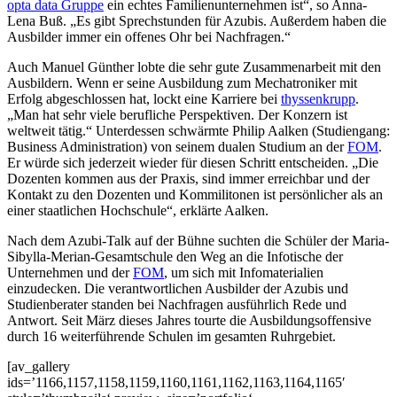
opta data Gruppe
ein echtes Familienunternehmen ist“, so Anna-
Lena Buß. „Es gibt Sprechstunden für Azubis. Außerdem haben die
Ausbilder immer ein offenes Ohr bei Nachfragen.“
Auch Manuel Günther lobte die sehr gute Zusammenarbeit mit den
Ausbildern. Wenn er seine Ausbildung zum Mechatroniker mit
Erfolg abgeschlossen hat, lockt eine Karriere bei
thyssenkrupp
.
„Man hat sehr viele berufliche Perspektiven. Der Konzern ist
weltweit tätig.“ Unterdessen schwärmte Philip Aalken (Studiengang:
Business Administration) von seinem dualen Studium an der
FOM
.
Er würde sich jederzeit wieder für diesen Schritt entscheiden. „Die
Dozenten kommen aus der Praxis, sind immer erreichbar und der
Kontakt zu den Dozenten und Kommilitonen ist persönlicher als an
einer staatlichen Hochschule“, erklärte Aalken.
Nach dem Azubi-Talk auf der Bühne suchten die Schüler der Maria-
Sibylla-Merian-Gesamtschule den Weg an die Infotische der
Unternehmen und der
FOM
, um sich mit Infomaterialien
einzudecken. Die verantwortlichen Ausbilder der Azubis und
Studienberater standen bei Nachfragen ausführlich Rede und
Antwort. Seit März dieses Jahres tourte die Ausbildungsoffensive
durch 16 weiterführende Schulen im gesamten Ruhrgebiet.
[av_gallery
ids=’1166,1157,1158,1159,1160,1161,1162,1163,1164,1165′