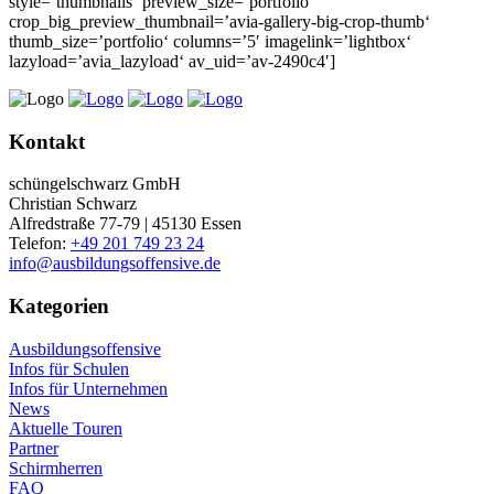
style=’thumbnails‘ preview_size=’portfolio‘
crop_big_preview_thumbnail=’avia-gallery-big-crop-thumb‘
thumb_size=’portfolio‘ columns=’5′ imagelink=’lightbox‘
lazyload=’avia_lazyload‘ av_uid=’av-2490c4′]
Kontakt
schüngelschwarz GmbH
Christian Schwarz
Alfredstraße 77-79 | 45130 Essen
Telefon:
+49 201 749 23 24
info@ausbildungsoffensive.de
Kategorien
Ausbildungsoffensive
Infos für Schulen
Infos für Unternehmen
News
Aktuelle Touren
Partner
Schirmherren
FAQ