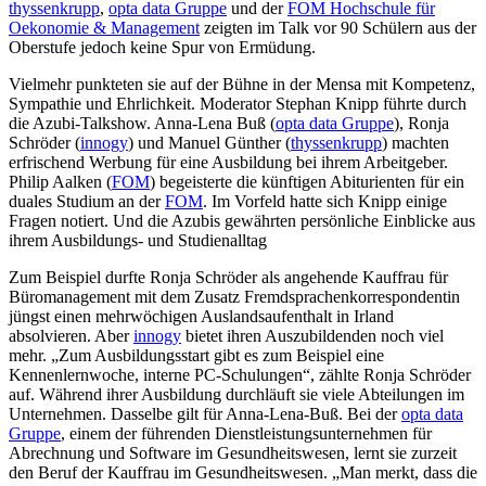
thyssenkrupp
,
opta data Gruppe
und der
FOM Hochschule für
Oekonomie & Management
zeigten im Talk vor 90 Schülern aus der
Oberstufe jedoch keine Spur von Ermüdung.
Vielmehr punkteten sie auf der Bühne in der Mensa mit Kompetenz,
Sympathie und Ehrlichkeit. Moderator Stephan Knipp führte durch
die Azubi-Talkshow. Anna-Lena Buß (
opta data Gruppe
), Ronja
Schröder (
innogy
) und Manuel Günther (
thyssenkrupp
) machten
erfrischend Werbung für eine Ausbildung bei ihrem Arbeitgeber.
Philip Aalken (
FOM
) begeisterte die künftigen Abiturienten für ein
duales Studium an der
FOM
. Im Vorfeld hatte sich Knipp einige
Fragen notiert. Und die Azubis gewährten persönliche Einblicke aus
ihrem Ausbildungs- und Studienalltag
Zum Beispiel durfte Ronja Schröder als angehende Kauffrau für
Büromanagement mit dem Zusatz Fremdsprachenkorrespondentin
jüngst einen mehrwöchigen Auslandsaufenthalt in Irland
absolvieren. Aber
innogy
bietet ihren Auszubildenden noch viel
mehr. „Zum Ausbildungsstart gibt es zum Beispiel eine
Kennenlernwoche, interne PC-Schulungen“, zählte Ronja Schröder
auf. Während ihrer Ausbildung durchläuft sie viele Abteilungen im
Unternehmen. Dasselbe gilt für Anna-Lena-Buß. Bei der
opta data
Gruppe
, einem der führenden Dienstleistungsunternehmen für
Abrechnung und Software im Gesundheitswesen, lernt sie zurzeit
den Beruf der Kauffrau im Gesundheitswesen. „Man merkt, dass die