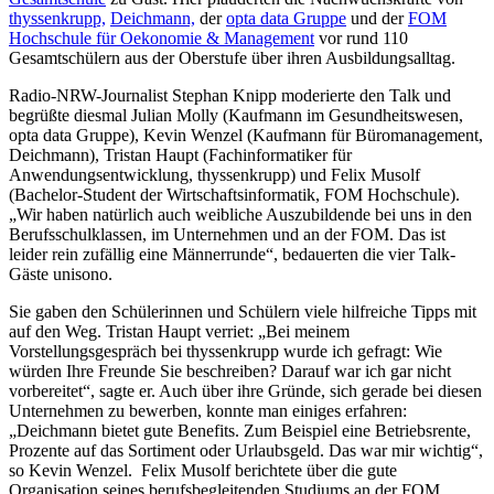
thyssenkrupp,
Deichmann,
der
opta data Gruppe
und der
FOM
Hochschule für Oekonomie & Management
vor rund 110
Gesamtschülern aus der Oberstufe über ihren Ausbildungsalltag.
Radio-NRW-Journalist Stephan Knipp moderierte den Talk und
begrüßte diesmal Julian Molly (Kaufmann im Gesundheitswesen,
opta data Gruppe), Kevin Wenzel (Kaufmann für Büromanagement,
Deichmann), Tristan Haupt (Fachinformatiker für
Anwendungsentwicklung, thyssenkrupp) und Felix Musolf
(Bachelor-Student der Wirtschaftsinformatik, FOM Hochschule).
„Wir haben natürlich auch weibliche Auszubildende bei uns in den
Berufsschulklassen, im Unternehmen und an der FOM. Das ist
leider rein zufällig eine Männerrunde“, bedauerten die vier Talk-
Gäste unisono.
Sie gaben den Schülerinnen und Schülern viele hilfreiche Tipps mit
auf den Weg. Tristan Haupt verriet: „Bei meinem
Vorstellungsgespräch bei thyssenkrupp wurde ich gefragt: Wie
würden Ihre Freunde Sie beschreiben? Darauf war ich gar nicht
vorbereitet“, sagte er. Auch über ihre Gründe, sich gerade bei diesen
Unternehmen zu bewerben, konnte man einiges erfahren:
„Deichmann bietet gute Benefits. Zum Beispiel eine Betriebsrente,
Prozente auf das Sortiment oder Urlaubsgeld. Das war mir wichtig“,
so Kevin Wenzel. Felix Musolf berichtete über die gute
Organisation seines berufsbegleitenden Studiums an der FOM