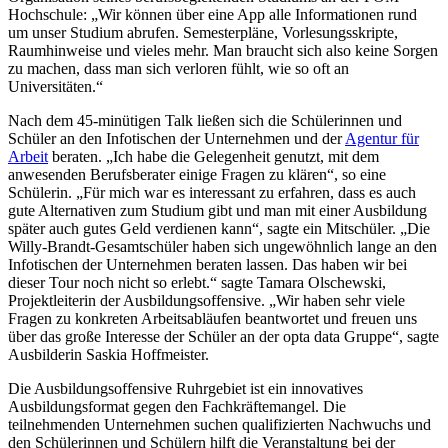
Hochschule: „Wir können über eine App alle Informationen rund
um unser Studium abrufen. Semesterpläne, Vorlesungsskripte,
Raumhinweise und vieles mehr. Man braucht sich also keine Sorgen
zu machen, dass man sich verloren fühlt, wie so oft an
Universitäten.“
Nach dem 45-minütigen Talk ließen sich die Schülerinnen und
Schüler an den Infotischen der Unternehmen und der
Agentur für
Arbeit
beraten. „Ich habe die Gelegenheit genutzt, mit dem
anwesenden Berufsberater einige Fragen zu klären“, so eine
Schülerin. „Für mich war es interessant zu erfahren, dass es auch
gute Alternativen zum Studium gibt und man mit einer Ausbildung
später auch gutes Geld verdienen kann“, sagte ein Mitschüler. „Die
Willy-Brandt-Gesamtschüler haben sich ungewöhnlich lange an den
Infotischen der Unternehmen beraten lassen. Das haben wir bei
dieser Tour noch nicht so erlebt.“ sagte Tamara Olschewski,
Projektleiterin der Ausbildungsoffensive. „Wir haben sehr viele
Fragen zu konkreten Arbeitsabläufen beantwortet und freuen uns
über das große Interesse der Schüler an der opta data Gruppe“, sagte
Ausbilderin Saskia Hoffmeister.
Die Ausbildungsoffensive Ruhrgebiet ist ein innovatives
Ausbildungsformat gegen den Fachkräftemangel. Die
teilnehmenden Unternehmen suchen qualifizierten Nachwuchs und
den Schülerinnen und Schülern hilft die Veranstaltung bei der