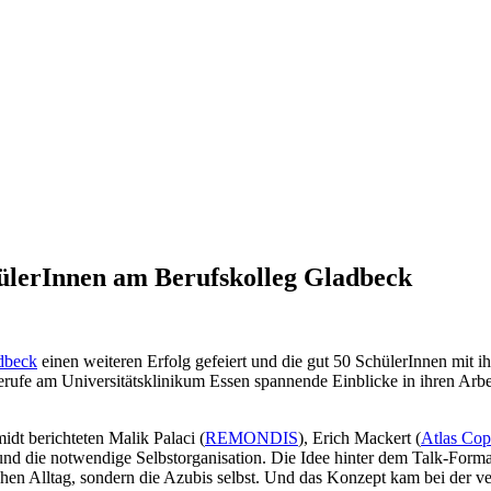
chülerInnen am Berufskolleg Gladbeck
dbeck
einen weiteren Erfolg gefeiert und die gut 50 SchülerInnen mit i
e am Universitätsklinikum Essen spannende Einblicke in ihren Arbeits
dt berichteten Malik Palaci (
REMONDIS
), Erich Mackert (
Atlas Co
nd die notwendige Selbstorganisation. Die Idee hinter dem Talk-Forma
chen Alltag, sondern die Azubis selbst. Und das Konzept kam bei der 