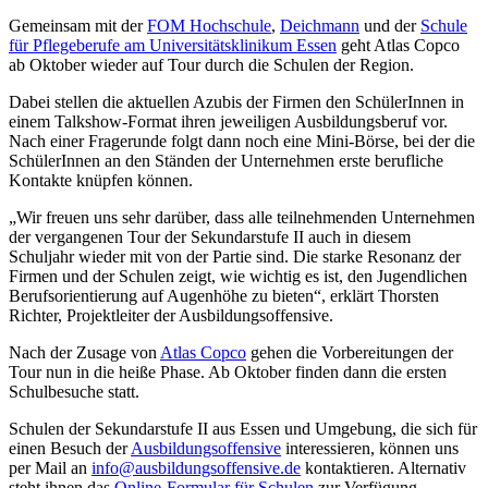
Gemeinsam mit der
FOM Hochschule
,
Deichmann
und der
Schule
für Pflegeberufe am Universitätsklinikum Essen
geht Atlas Copco
ab Oktober wieder auf Tour durch die Schulen der Region.
Dabei stellen die aktuellen Azubis der Firmen den SchülerInnen in
einem Talkshow-Format ihren jeweiligen Ausbildungsberuf vor.
Nach einer Fragerunde folgt dann noch eine Mini-Börse, bei der die
SchülerInnen an den Ständen der Unternehmen erste berufliche
Kontakte knüpfen können.
„Wir freuen uns sehr darüber, dass alle teilnehmenden Unternehmen
der vergangenen Tour der Sekundarstufe II auch in diesem
Schuljahr wieder mit von der Partie sind. Die starke Resonanz der
Firmen und der Schulen zeigt, wie wichtig es ist, den Jugendlichen
Berufsorientierung auf Augenhöhe zu bieten“, erklärt Thorsten
Richter, Projektleiter der Ausbildungsoffensive.
Nach der Zusage von
Atlas Copco
gehen die Vorbereitungen der
Tour nun in die heiße Phase. Ab Oktober finden dann die ersten
Schulbesuche statt.
Schulen der Sekundarstufe II aus Essen und Umgebung, die sich für
einen Besuch der
Ausbildungsoffensive
interessieren, können uns
per Mail an
info@ausbildungsoffensive.de
kontaktieren. Alternativ
steht ihnen das
Online-Formular für Schulen
zur Verfügung.