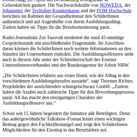
Gelsenkirchen gastiert. Die Nachwuchskräfte von
NOWEDA
, der
Johanniter
, der
Techniker Krankenkasse
und der
FOM Hochschule
berichten im Rahmen der Gesundheitstour den SchülerInnen
authentisch und auf Augenhöhe von ihrem Ausbildungsalltag.
Zudem haben sie Tipps für die Berufsorientierung parat.
Radio-Journalistin Zoi Tasovali moderiert die rund 45-minütige
Gesprächsrunde mit anschließender Fragestunde. Im Anschluss
daran können die SchülerInnen noch weitere Informationen an den
Ständen der Unternehmen einholen. Die Ausbildungsoffensive steht
auch in diesem Jahr unter der Schirmherrschaft des Essener
Unternehmensverbandes und der Bundesagentur für Arbeit NRW.
„Die SchülerInnen erfahren aus erster Hand, wie der Alltag in den
verschiedenen Ausbildungsberufen aussieht“, sagt Thorsten Richter,
Projektleiter der ausrichtenden schüngelschwarz GmbH. „Zudem
haben die Azubis auch zahlreiche Tipps für den Bewerbungsprozess
parat. All das macht den einzigartigen Charakter der
Ausbildungsoffensive aus.“
Schon seit 15 Jahren begeistert die Initiative alle Beteiligten. Denn
das außergewöhnliche Talkshow-Format leistet einen wichtigen
Beitrag gegen den Fachkräftemangel und zeigt den SchülerInnen
Möglichkeiten für den Einstieg in das Berufsleben auf.