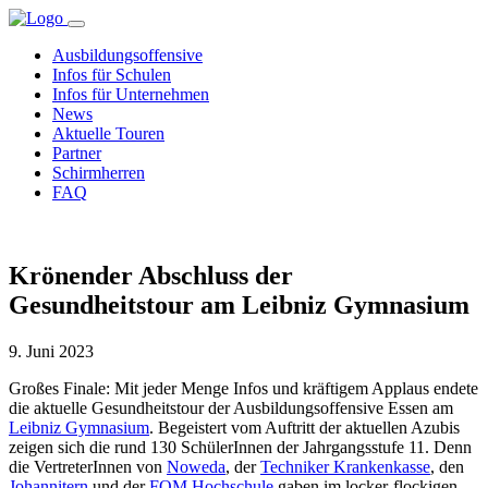
Ausbildungsoffensive
Infos für Schulen
Infos für Unternehmen
News
Aktuelle Touren
Partner
Schirmherren
FAQ
Krönender Abschluss der
Gesundheitstour am Leibniz Gymnasium
9. Juni 2023
Großes Finale: Mit jeder Menge Infos und kräftigem Applaus endete
die aktuelle Gesundheitstour der Ausbildungsoffensive Essen am
Leibniz Gymnasium
. Begeistert vom Auftritt der aktuellen Azubis
zeigen sich die rund 130 SchülerInnen der Jahrgangsstufe 11. Denn
die VertreterInnen von
Noweda
, der
Techniker Krankenkasse
, den
Johannitern
und der
FOM Hochschule
gaben im locker-flockigen