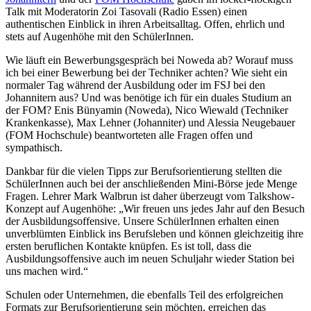
Talk mit Moderatorin Zoi Tasovali (Radio Essen) einen
authentischen Einblick in ihren Arbeitsalltag. Offen, ehrlich und
stets auf Augenhöhe mit den SchülerInnen.
Wie läuft ein Bewerbungsgespräch bei Noweda ab? Worauf muss
ich bei einer Bewerbung bei der Techniker achten? Wie sieht ein
normaler Tag während der Ausbildung oder im FSJ bei den
Johannitern aus? Und was benötige ich für ein duales Studium an
der FOM? Enis Bünyamin (Noweda), Nico Wiewald (Techniker
Krankenkasse), Max Lehner (Johanniter) und Alessia Neugebauer
(FOM Hochschule) beantworteten alle Fragen offen und
sympathisch.
Dankbar für die vielen Tipps zur Berufsorientierung stellten die
SchülerInnen auch bei der anschließenden Mini-Börse jede Menge
Fragen. Lehrer Mark Walbrun ist daher überzeugt vom Talkshow-
Konzept auf Augenhöhe: „Wir freuen uns jedes Jahr auf den Besuch
der Ausbildungsoffensive. Unsere SchülerInnen erhalten einen
unverblümten Einblick ins Berufsleben und können gleichzeitig ihre
ersten beruflichen Kontakte knüpfen. Es ist toll, dass die
Ausbildungsoffensive auch im neuen Schuljahr wieder Station bei
uns machen wird.“
Schulen oder Unternehmen, die ebenfalls Teil des erfolgreichen
Formats zur Berufsorientierung sein möchten, erreichen das