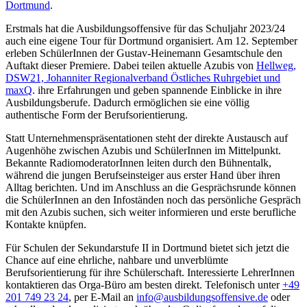
Dortmund
.
Erstmals hat die Ausbildungsoffensive für das Schuljahr 2023/24
auch eine eigene Tour für Dortmund organisiert. Am 12. September
erleben SchülerInnen der Gustav-Heinemann Gesamtschule den
Auftakt dieser Premiere. Dabei teilen aktuelle Azubis von
Hellweg,
DSW21, Johanniter Regionalverband Östliches Ruhrgebiet und
maxQ
. ihre Erfahrungen und geben spannende Einblicke in ihre
Ausbildungsberufe. Dadurch ermöglichen sie eine völlig
authentische Form der Berufsorientierung.
Statt Unternehmenspräsentationen steht der direkte Austausch auf
Augenhöhe zwischen Azubis und SchülerInnen im Mittelpunkt.
Bekannte RadiomoderatorInnen leiten durch den Bühnentalk,
während die jungen Berufseinsteiger aus erster Hand über ihren
Alltag berichten. Und im Anschluss an die Gesprächsrunde können
die SchülerInnen an den Infoständen noch das persönliche Gespräch
mit den Azubis suchen, sich weiter informieren und erste berufliche
Kontakte knüpfen.
Für Schulen der Sekundarstufe II in Dortmund bietet sich jetzt die
Chance auf eine ehrliche, nahbare und unverblümte
Berufsorientierung für ihre Schülerschaft. Interessierte LehrerInnen
kontaktieren das Orga-Büro am besten direkt. Telefonisch unter
+49
201 749 23 24
, per E-Mail an
info@ausbildungsoffensive.de
oder