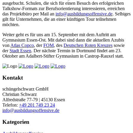
ausgebucht. Schulen, die sich für einen Besuch des erfolgreichen
Talkshow-Formats zur Berufsorientierung interessieren, erreichen
das Projektbüro per Mail an
info@ausbildungsoffensive.de
. Selbiges
gilt für Unternehmen, die an einer künftigen Tour teilnehmen
möchten.
Weiter geht es für uns am 15. September mit dem Auftritt am
Gymnasium Essen-Ost. Mit dabei sind dann die aktuellen Azubis
von
Atlas Copco
, der
FOM
, des
Deutschen Roten Kreuzes
sowie
der
Stadt Essen
. Der nächste Termin in Dortmund findet am 23.
Oktober am Adalbert-Stifter Gymnasium in Castrop-Rauxel statt.
Kontakt
schüngelschwarz GmbH
Christian Schwarz
Alfredstraße 77-79 | 45130 Essen
Telefon:
+49 201 749 23 24
info@ausbildungsoffensive.de
Kategorien