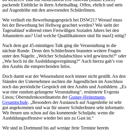
packende Einblicke in ihren Arbeitsalltag. Offen, ehrlich und stets
auf Augenhöhe mit den anwesenden SchülerInnen.
Wie verläuft ein Bewerbungsgespräch bei DSW21? Worauf muss
bei der Bewerbung bei Hellweg geachtet werden? Wie sieht der
Tagesablauf während eines Freiwilligen Sozialen Jahres bei den
Johannitern aus? Und welche Qualifikationen sind für maxQ nötig?
Nach dem gut 45-minütigen Talk ging die Veranstaltung in die
nächste Runde. Denn den SchülerInnen brannten weitere Fragen
unter den Nägeln: „Welcher Schulabschluss wird gewünscht?“ oder
„Wie hoch ist die Ausbildungsvergütung?“ Auch hierzu gab’s von
den Azubis die entsprechenden Infos.
Doch damit war der Wissensdurst noch immer nicht gestillt. An den
Ständen der Unternehmen suchten die Jugendlichen im Anschluss
noch das persönliche Gespräch mit den Azubis und Ausbildern. „Es
war eine rundum gelungene Veranstaltung“, resümierte Evgenia
Linou; Oberstufenkoordinatorin der
Gustav-Heinemann-
Gesamtschule
. „Besonders der Austausch auf Augenhöhe ist sehr
gut angekommen und war für unsere SchülerInnen sehr informativ.
Wir freuen uns schon auf das kommende Schuljahr, wenn die
Ausbildungsoffensive wieder bei uns zu Gast ist.“
Wir sind in Dortmund bis auf wenige freie Termine bereits