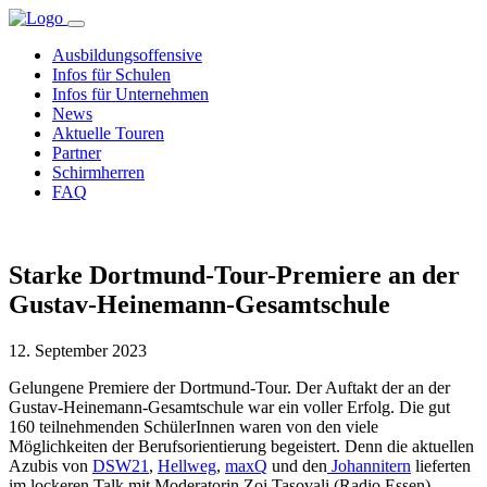
Ausbildungsoffensive
Infos für Schulen
Infos für Unternehmen
News
Aktuelle Touren
Partner
Schirmherren
FAQ
Starke Dortmund-Tour-Premiere an der
Gustav-Heinemann-Gesamtschule
12. September 2023
Gelungene Premiere der Dortmund-Tour. Der Auftakt der an der
Gustav-Heinemann-Gesamtschule war ein voller Erfolg. Die gut
160 teilnehmenden SchülerInnen waren von den viele
Möglichkeiten der Berufsorientierung begeistert. Denn die aktuellen
Azubis von
DSW21
,
Hellweg
,
maxQ
und den
Johannitern
lieferten
im lockeren Talk mit Moderatorin Zoi Tasovali (Radio Essen)