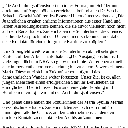
„Die Ausbildungsoffensive ist ein tolles Format, um SchülerInnen
direkt und auf Augenhöhe zu erreichen“, befand auch Dr. Sascha
Schacht, Geschäftsführer des Essener Unternehmensverbands. „Die
Jugendlichen erhalten ehrliche Informationen aus erster Hand und
lernen Ausbildungsberufe kennen, die sie zuvor vielleicht noch nicht
auf dem Radar hatten. Zudem haben die SchülerInnen die Chance,
ins direkte Gespräch mit den Unternehmen zu kommen und dabei
erste Kontakte für eine erfolgreiche Karriere zu knüpfen.“
Dirk Strangfeld weiß, warum die SchülerInnen aktuell sehr gute
Karten auf dem Arbeitsmarkt haben: „Die Ausgangsposition ist für
viele Jugendliche in NRW so gut wie noch nie. Wir erleben aktuell
eine immer deutlichere Verschiebung hin zu einem BewerberInnen-
Markt. Diese wird sich in Zukunft schon aufgrund des
demografischen Wandels weiter fortsetzen. Unser Ziel ist es, allen
jungen Menschen einen erfolgreichen Start ins Berufsleben zu
ermöglichen. Die Schlüssel dazu sind eine gute Beratung und
Berufsorientierung – wie mit der Ausbildungsoffensive.“
Und genau diese haben die SchülerInnen der Maria-Sybilla-Merian-
Gesamtschule erhalten. Zudem nutzten sie nach dem rund 45-
minütigen Talk die Chance, an den Unternehmensständen den
direkten Kontakt zu den aktuellen Azubis aufzunehmen.
Auch Christian Prosch, Lehrer an der MSM, lobte das Format: „Die