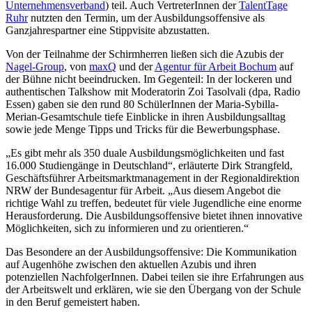
Unternehmensverband
) teil. Auch VertreterInnen der
TalentTage
Ruhr
nutzten den Termin, um der Ausbildungsoffensive als
Ganzjahrespartner eine Stippvisite abzustatten.
Von der Teilnahme der Schirmherren ließen sich die Azubis der
Nagel-Group
, von
maxQ
und der
Agentur für Arbeit Bochum
auf
der Bühne nicht beeindrucken. Im Gegenteil: In der lockeren und
authentischen Talkshow mit Moderatorin Zoi Tasolvali (dpa, Radio
Essen) gaben sie den rund 80 SchülerInnen der Maria-Sybilla-
Merian-Gesamtschule tiefe Einblicke in ihren Ausbildungsalltag
sowie jede Menge Tipps und Tricks für die Bewerbungsphase.
„Es gibt mehr als 350 duale Ausbildungsmöglichkeiten und fast
16.000 Studiengänge in Deutschland“, erläuterte Dirk Strangfeld,
Geschäftsführer Arbeitsmarktmanagement in der Regionaldirektion
NRW der Bundesagentur für Arbeit. „Aus diesem Angebot die
richtige Wahl zu treffen, bedeutet für viele Jugendliche eine enorme
Herausforderung. Die Ausbildungsoffensive bietet ihnen innovative
Möglichkeiten, sich zu informieren und zu orientieren.“
Das Besondere an der Ausbildungsoffensive: Die Kommunikation
auf Augenhöhe zwischen den aktuellen Azubis und ihren
potenziellen NachfolgerInnen. Dabei teilen sie ihre Erfahrungen aus
der Arbeitswelt und erklären, wie sie den Übergang von der Schule
in den Beruf gemeistert haben.