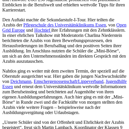
Einblicken in die Berufswelt und erhielten wertvolle Tipps für ihren
Karrierestart.
Den Auftakt machte die Sekundarstufe-I-Tour. Hier teilten die
Azubis der
Pflegeschule des Universitätsklinikums Essen
, von
Open
Grid Europe
und
Hochtief
ihre Erfahrungen mit den Zehntklässlern.
In einer ehrlichen Talkshow mit Moderatorin Charlina Niederstein
berichteten die Azubis von ihren Bewerbungsprozessen, den
Herausforderungen im Berufsalltag und den positiven Seiten ihrer
Ausbildung. Im Anschluss nutzten die Schüler die „Mini-Börse“,
um sich an den Unternehmensständen im direkten Gespräch mit den
Azubis auszutauschen.
Nahtlos ging es weiter mit dem zweiten Termin, der speziell auf die
Oberstufe ausgerichtet war. Hier gaben die jungen Nachwuchskräfte
von
Deichmann
,
Emschergenossenschaft/Lippeverband
,
Jugendhilfe
Essen
und erneut dem Universitätsklinikum wertvolle Informationen
zum Berufseinstieg und berichteten auf Augenhöhe von ihren
eigenen Ausbildungserfahrungen. Auch hier ging es mit der „Mini-
Börse“ in Runde zwei und die Fachkräfte von morgen stellten den
Azubis viele weitere Fragen – beispielsweise nach der
Ausbildungsvergütung oder Urlaubstagen.
„Unsere Schüler sind von der Offenheit und Ehrlichkeit der Azubis
begeistert“, freut sich Martin Lambach, Koordinator der Klassen 9