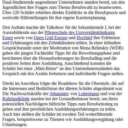
Dual-Studierende angesehener Unternehmen standen bereit, um den
Jugendlichen ihre Fragen zum Thema Berufswahl zu beantworten.
Über 220 Schüler erhielten direkte Einblicke in die Berufspraxis und
wertvolle Hilfestellungen für ihre eigene Karriereplanung.
Den Auftakt machte die Talkshow für die Sekundarstufe I, bei der
Auszubildende aus der
Pflegeschule des Universitätsklinikums
Essen
sowie von
Open Grid Europe
und
Hochtief
ihre Erlebnisse
und Erfahrungen mit den Zehntklässlern teilten. In einer lebhaften
Gesprächsrunde unter der Moderation von Mona Belinskiy (WDR)
gaben die jungen Fachkräfte Tipps für die Bewerbungsphase und
berichteten über die Herausforderungen im Berufsalltag und die
positiven Seiten ihrer Ausbildung. Anschließend konnten die
Schüler bei einer „Mini-Börse“ an den Unternehmensständen das
Gespräch mit den Azubis fortsetzen und individuelle Fragen stellen.
Direkt im Anschluss folgte die Roadshow für die Oberstufe, die auf
die Interessen und Bedürfnisse der älteren Schüler abgestimmt war.
Die Nachwuchskräfte der
Johanniter
, von
Luttermann
und von der
Ruhrlandklinik
standen bei der Gesundheitstour bereit, um ihren
potenziellen Nachfolgern hilfreiche Tipps zum Berufseinstieg zu
geben und ihre persönlichen Ausbildungserfahrungen zu teilen.
Auch hier stellten die Schüler im zweiten Teil weiterführende
Fragen, beispielsweise zu Themen wie Ausbildungsvergütung oder
Urlaubstagen.