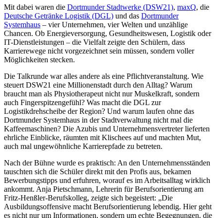
Mit dabei waren die
Dortmunder Stadtwerke (DSW21)
,
maxQ
, die
Deutsche Getränke Logistik (DGL)
und das
Dortmunder
Systemhaus
– vier Unternehmen, vier Welten und unzählige
Chancen. Ob Energieversorgung, Gesundheitswesen, Logistik oder
IT-Dienstleistungen – die Vielfalt zeigte den Schülern, dass
Karrierewege nicht vorgezeichnet sein müssen, sondern voller
Möglichkeiten stecken.
Die Talkrunde war alles andere als eine Pflichtveranstaltung. Wie
steuert DSW21 eine Millionenstadt durch den Alltag? Warum
braucht man als Physiotherapeut nicht nur Muskelkraft, sondern
auch Fingerspitzengefühl? Was macht die DGL zur
Logistikdrehscheibe der Region? Und warum laufen ohne das
Dortmunder Systemhaus in der Stadtverwaltung nicht mal die
Kaffeemaschinen? Die Azubis und Unternehmensvertreter lieferten
ehrliche Einblicke, räumten mit Klischees auf und machten Mut,
auch mal ungewöhnliche Karrierepfade zu betreten.
Nach der Bühne wurde es praktisch: An den Unternehmensständen
tauschten sich die Schüler direkt mit den Profis aus, bekamen
Bewerbungstipps und erfuhren, worauf es im Arbeitsalltag wirklich
ankommt. Anja Pietschmann, Lehrerin für Berufsorientierung am
Fritz-Henßler-Berufskolleg, zeigte sich begeistert: „Die
Ausbildungsoffensive macht Berufsorientierung lebendig. Hier geht
es nicht nur um Informationen, sondern um echte Begegnungen, die