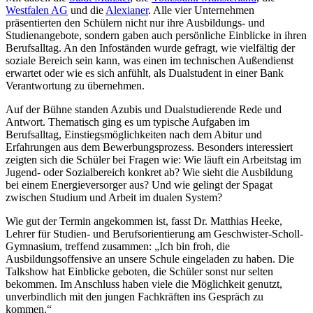
Westfalen AG
und die
Alexianer
. Alle vier Unternehmen
präsentierten den Schülern nicht nur ihre Ausbildungs- und
Studienangebote, sondern gaben auch persönliche Einblicke in ihren
Berufsalltag. An den Infoständen wurde gefragt, wie vielfältig der
soziale Bereich sein kann, was einen im technischen Außendienst
erwartet oder wie es sich anfühlt, als Dualstudent in einer Bank
Verantwortung zu übernehmen.
Auf der Bühne standen Azubis und Dualstudierende Rede und
Antwort. Thematisch ging es um typische Aufgaben im
Berufsalltag, Einstiegsmöglichkeiten nach dem Abitur und
Erfahrungen aus dem Bewerbungsprozess. Besonders interessiert
zeigten sich die Schüler bei Fragen wie: Wie läuft ein Arbeitstag im
Jugend- oder Sozialbereich konkret ab? Wie sieht die Ausbildung
bei einem Energieversorger aus? Und wie gelingt der Spagat
zwischen Studium und Arbeit im dualen System?
Wie gut der Termin angekommen ist, fasst Dr. Matthias Heeke,
Lehrer für Studien- und Berufsorientierung am Geschwister-Scholl-
Gymnasium, treffend zusammen: „Ich bin froh, die
Ausbildungsoffensive an unsere Schule eingeladen zu haben. Die
Talkshow hat Einblicke geboten, die Schüler sonst nur selten
bekommen. Im Anschluss haben viele die Möglichkeit genutzt,
unverbindlich mit den jungen Fachkräften ins Gespräch zu
kommen.“