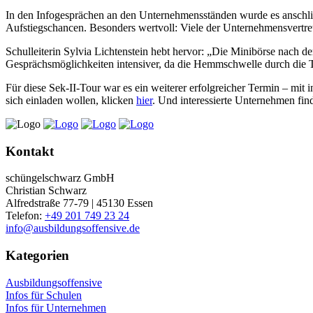
In den Infogesprächen an den Unternehmensständen wurde es anschl
Aufstiegschancen. Besonders wertvoll: Viele der Unternehmensvertret
Schulleiterin Sylvia Lichtenstein hebt hervor: „Die Minibörse nach de
Gesprächsmöglichkeiten intensiver, da die Hemmschwelle durch die Ta
Für diese Sek-II-Tour war es ein weiterer erfolgreicher Termin – mit i
sich einladen wollen, klicken
hier
. Und interessierte Unternehmen fi
Kontakt
schüngelschwarz GmbH
Christian Schwarz
Alfredstraße 77-79 | 45130 Essen
Telefon:
+49 201 749 23 24
info@ausbildungsoffensive.de
Kategorien
Ausbildungsoffensive
Infos für Schulen
Infos für Unternehmen