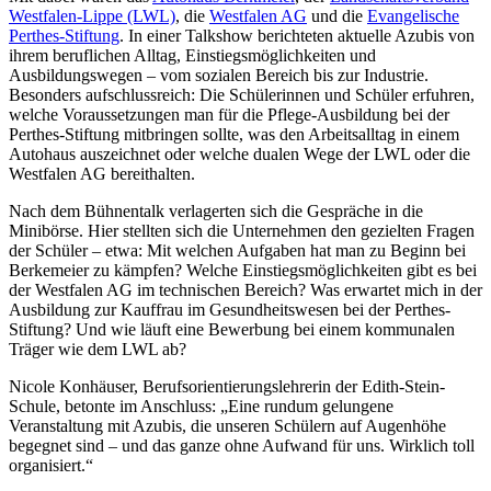
Westfalen-Lippe (LWL)
, die
Westfalen AG
und die
Evangelische
Perthes-Stiftung
. In einer Talkshow berichteten aktuelle Azubis von
ihrem beruflichen Alltag, Einstiegsmöglichkeiten und
Ausbildungswegen – vom sozialen Bereich bis zur Industrie.
Besonders aufschlussreich: Die Schülerinnen und Schüler erfuhren,
welche Voraussetzungen man für die Pflege-Ausbildung bei der
Perthes-Stiftung mitbringen sollte, was den Arbeitsalltag in einem
Autohaus auszeichnet oder welche dualen Wege der LWL oder die
Westfalen AG bereithalten.
Nach dem Bühnentalk verlagerten sich die Gespräche in die
Minibörse. Hier stellten sich die Unternehmen den gezielten Fragen
der Schüler – etwa: Mit welchen Aufgaben hat man zu Beginn bei
Berkemeier zu kämpfen? Welche Einstiegsmöglichkeiten gibt es bei
der Westfalen AG im technischen Bereich? Was erwartet mich in der
Ausbildung zur Kauffrau im Gesundheitswesen bei der Perthes-
Stiftung? Und wie läuft eine Bewerbung bei einem kommunalen
Träger wie dem LWL ab?
Nicole Konhäuser, Berufsorientierungslehrerin der Edith-Stein-
Schule, betonte im Anschluss: „Eine rundum gelungene
Veranstaltung mit Azubis, die unseren Schülern auf Augenhöhe
begegnet sind – und das ganze ohne Aufwand für uns. Wirklich toll
organisiert.“