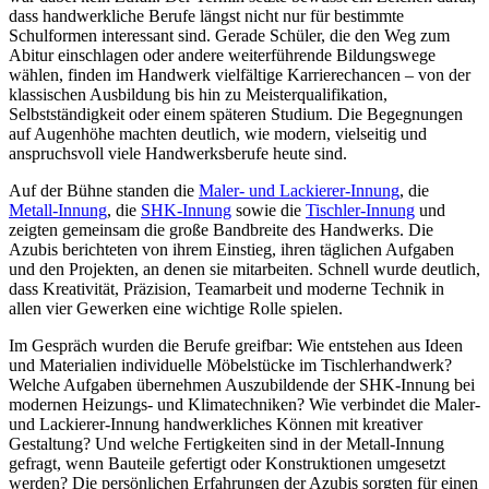
dass handwerkliche Berufe längst nicht nur für bestimmte
Schulformen interessant sind. Gerade Schüler, die den Weg zum
Abitur einschlagen oder andere weiterführende Bildungswege
wählen, finden im Handwerk vielfältige Karrierechancen – von der
klassischen Ausbildung bis hin zu Meisterqualifikation,
Selbstständigkeit oder einem späteren Studium. Die Begegnungen
auf Augenhöhe machten deutlich, wie modern, vielseitig und
anspruchsvoll viele Handwerksberufe heute sind.
Auf der Bühne standen die
Maler- und Lackierer-Innung
, die
Metall-Innung
, die
SHK-Innung
sowie die
Tischler-Innung
und
zeigten gemeinsam die große Bandbreite des Handwerks. Die
Azubis berichteten von ihrem Einstieg, ihren täglichen Aufgaben
und den Projekten, an denen sie mitarbeiten. Schnell wurde deutlich,
dass Kreativität, Präzision, Teamarbeit und moderne Technik in
allen vier Gewerken eine wichtige Rolle spielen.
Im Gespräch wurden die Berufe greifbar: Wie entstehen aus Ideen
und Materialien individuelle Möbelstücke im Tischlerhandwerk?
Welche Aufgaben übernehmen Auszubildende der SHK-Innung bei
modernen Heizungs- und Klimatechniken? Wie verbindet die Maler-
und Lackierer-Innung handwerkliches Können mit kreativer
Gestaltung? Und welche Fertigkeiten sind in der Metall-Innung
gefragt, wenn Bauteile gefertigt oder Konstruktionen umgesetzt
werden? Die persönlichen Erfahrungen der Azubis sorgten für einen