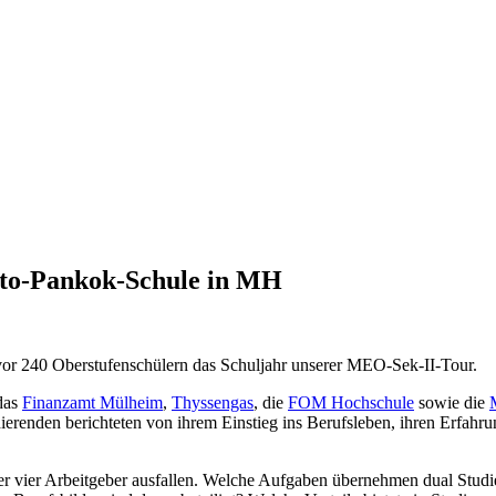
tto-Pankok-Schule in MH
or 240 Oberstufenschülern das Schuljahr unserer MEO-Sek-II-Tour.
das
Finanzamt Mülheim
,
Thyssengas
, die
FOM Hochschule
sowie die
enden berichteten von ihrem Einstieg ins Berufsleben, ihren Erfahrun
n der vier Arbeitgeber ausfallen. Welche Aufgaben übernehmen dual S