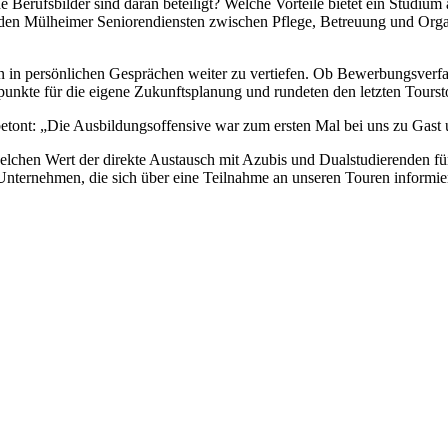
Berufsbilder sind daran beteiligt? Welche Vorteile bietet ein Studium
 den Mülheimer Seniorendiensten zwischen Pflege, Betreuung und Orga
en in persönlichen Gesprächen weiter zu vertiefen. Ob Bewerbungsverf
nkte für die eigene Zukunftsplanung und rundeten den letzten Toursto
betont: „Die Ausbildungsoffensive war zum ersten Mal bei uns zu Gast u
hen Wert der direkte Austausch mit Azubis und Dualstudierenden für d
Unternehmen, die sich über eine Teilnahme an unseren Touren informi