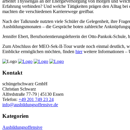
arbeitet Thyssengas an der Energieversorgung von morgen und welche 
Erfahrung verbinden? Und welche Tätigkeiten prägen den Alltag bei
machten die verschiedenen Karrierewege greifbar.
Nach der Talkrunde nutzten viele Schüler die Gelegenheit, ihre Frag
Ausbildungsmonaten – die Gespräche boten zahlreiche Anknüpfungspu
Jennifer Ebert, Berufsorientierungslehrerin der Otto-Pankok-Schule, 
Zum Abschluss der MEO-Sek-II-Tour wurde noch einmal deutlich, welc
Einblicke ermöglichen möchten, finden
hier
weitere Informationen – 
Kontakt
schüngelschwarz GmbH
Christian Schwarz
Alfredstraße 77-79 | 45130 Essen
Telefon:
+49 201 749 23 24
info@ausbildungsoffensive.de
Kategorien
Ausbildungsoffensive