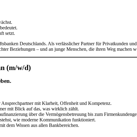
ächst.
 bedeutet.
t setzt.
sbanken Deutschlands. Als verlässlicher Partner für Privatkunden und M
 echter Beziehungen – und an junge Menschen, die ihren Weg machen w
n (m/w/d)
eben.
r Ansprechpartner mit Klarheit, Offenheit und Kompetenz.
r mit Blick auf das, was wirklich zählt.
 Baufinanzierung über die Vermögensbetreuung bis zum Firmenkundenges
stehst, wie moderne Kommunikation funktioniert.
 mit dem Wissen aus allen Bankbereichen.