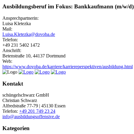
Ausbildungsberuf im Fokus: Bankkaufmann (m/w/d)
Ansprechpartnerin:
Luisa Kletezka
Mail:
Luisa.Kletezka@dovoba.de
Telefon:
+49 231 5402 1472
Anschrift:
Betenstraße 10, 44137 Dortmund
Web:
https://www.dovoba.de/karriere/karriereperspektiven/ausbildung.html
Kontakt
schüngelschwarz GmbH
Christian Schwarz
Alfredstraße 77-79 | 45130 Essen
Telefon:
+49 201 749 23 24
info@ausbildungsoffensive.de
Kategorien