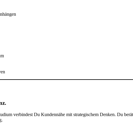
enhängen
um
ven
nz.
udium verbindest Du Kundennähe mit strategischem Denken. Du beräts
g.