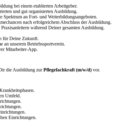
ildung bei einem etablierten Arbeitgeber.
urierten und gut organisierten Ausbildung.
te Spektrum an Fort- und Weiterbildungsangeboten.
hmechancen nach erfolgreichem Abschluss der Ausbildung.
 Praxisanleitern während Deiner gesamten Ausbildung.
n für Deine Zukunft.
e an unserem Betriebssportverein.
rer Mitarbeiter-App.
 Dir die Ausbildung zur
Pflegefachkraft (m/w/d)
vor.
 Krankheitsphasen.
hen Umfeld.
nrichtungen.
richtungen.
einrichtungen.
chen Einrichtungen.