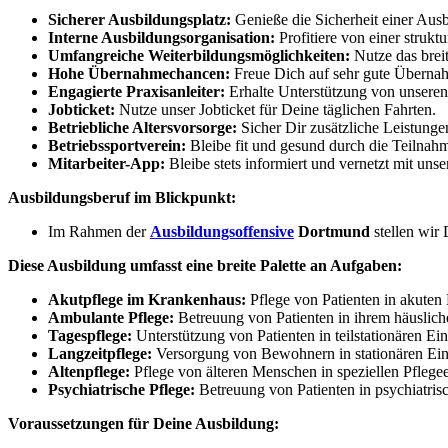
Sicherer Ausbildungsplatz:
Genieße die Sicherheit einer Ausb
Interne Ausbildungsorganisation:
Profitiere von einer strukt
Umfangreiche Weiterbildungsmöglichkeiten:
Nutze das brei
Hohe Übernahmechancen:
Freue Dich auf sehr gute Überna
Engagierte Praxisanleiter:
Erhalte Unterstützung von unseren
Jobticket:
Nutze unser Jobticket für Deine täglichen Fahrten.
Betriebliche Altersvorsorge:
Sicher Dir zusätzliche Leistunge
Betriebssportverein:
Bleibe fit und gesund durch die Teilnahm
Mitarbeiter-App:
Bleibe stets informiert und vernetzt mit unse
Ausbildungsberuf im Blickpunkt:
Im Rahmen der
Ausbildungsoffensive
Dortmund
stellen wir
Diese Ausbildung umfasst eine breite Palette an Aufgaben:
Akutpflege im Krankenhaus:
Pflege von Patienten in akuten
Ambulante Pflege:
Betreuung von Patienten in ihrem häuslic
Tagespflege:
Unterstützung von Patienten in teilstationären Ei
Langzeitpflege:
Versorgung von Bewohnern in stationären Ein
Altenpflege:
Pflege von älteren Menschen in speziellen Pflege
Psychiatrische Pflege:
Betreuung von Patienten in psychiatris
Voraussetzungen für Deine Ausbildung: