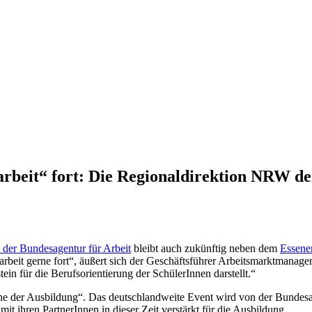
rbeit“ fort: Die Regionaldirektion NRW de
der Bundesagentur für Arbeit
bleibt auch zukünftig neben dem
Essene
eit gerne fort“, äußert sich der Geschäftsführer Arbeitsmarktmanageme
in für die Berufsorientierung der SchülerInnen darstellt.“
he der Ausbildung“. Das deutschlandweite Event wird von der Bundesarbe
it ihren PartnerInnen in dieser Zeit verstärkt für die Ausbildung.