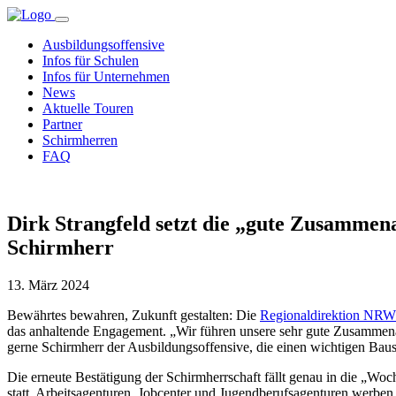
Ausbildungsoffensive
Infos für Schulen
Infos für Unternehmen
News
Aktuelle Touren
Partner
Schirmherren
FAQ
Dirk Strangfeld setzt die „gute Zusammena
Schirmherr
13. März 2024
Bewährtes bewahren, Zukunft gestalten: Die
Regionaldirektion NRW 
das anhaltende Engagement. „Wir führen unsere sehr gute Zusammenarb
gerne Schirmherr der Ausbildungsoffensive, die einen wichtigen Bauste
Die erneute Bestätigung der Schirmherrschaft fällt genau in die „Woc
statt. Arbeitsagenturen, Jobcenter und Jugendberufsagenturen werben m