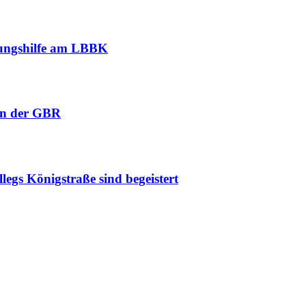
erungshilfe am LBBK
an der GBR
legs Königstraße sind begeistert